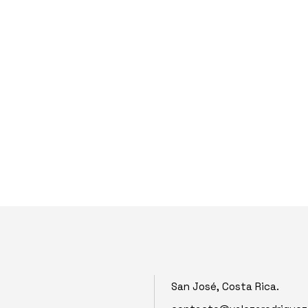
ERCA DE
ARQUITECTURA & DISEÑO
TACONES & SAZONES
San José, Costa Rica.