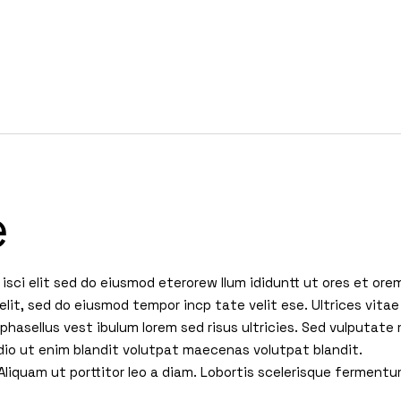
ERCA DE
ARQUITECTURA & DISEÑO
TACONES & SAZONES
e
isci elit sed do eiusmod eterorew llum ididuntt ut ores et ore
elit, sed do eiusmod tempor incp tate velit ese. Ultrices vitae
hasellus vest ibulum lorem sed risus ultricies. Sed vulputate 
io ut enim blandit volutpat maecenas volutpat blandit.
liquam ut porttitor leo a diam. Lobortis scelerisque ferment