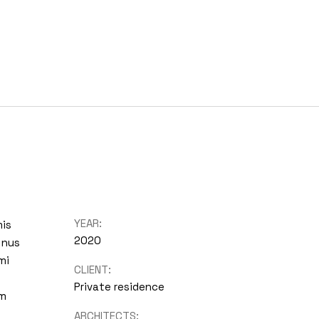
POWERCLUB
RECETAS
SIN REGLAS
CONTACTO
YEAR:
mis
2020
 nus
mi
CLIENT:
Private residence
um
ARCHITECTS: