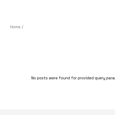
Saltar
al
contenido
AC
Home
No posts were found for provided query par