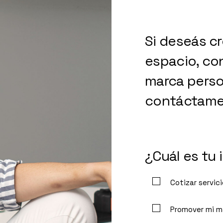
Si deseás c
espacio, co
marca perso
contáctame
¿Cuál es tu 
Cotizar servic
Promover mi m