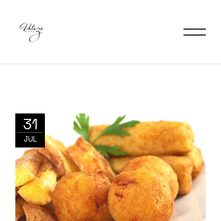
31
JUL