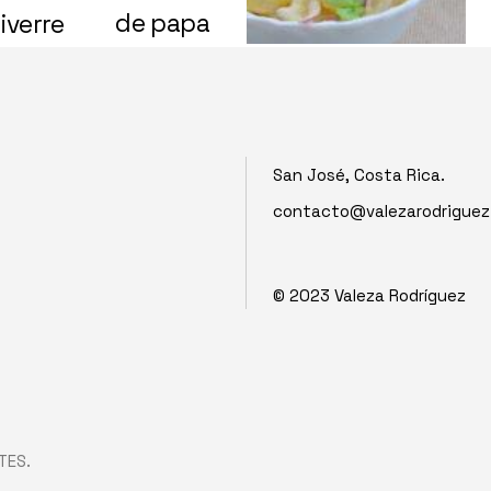
de papa
iverre
San José, Costa Rica.
contacto@valezarodrigue
© 2023
Valeza Rodríguez
TES.