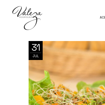
AC
31
JUL