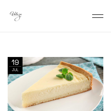
19
JUL